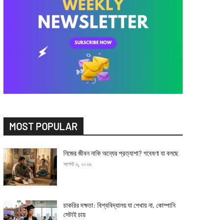
MOST POPULAR
নিজের জীবন নাকি অন্যের প্রত্যাশা? গবেষণা যা বলছে
আগস্ট ৬, ২০২৬
চাকরির দক্ষতা: বিশ্ববিদ্যালয় যা শেখায় না, কোম্পানি
সেটাই চায়