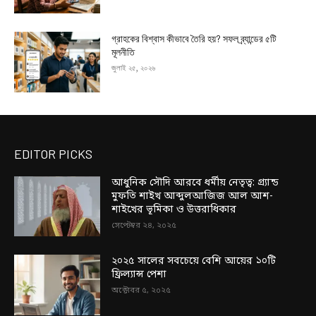
গ্রাহকের বিশ্বাস কীভাবে তৈরি হয়? সফল ব্র্যান্ডের ৫টি
মূলনীতি
জুলাই ২৫, ২০২৬
EDITOR PICKS
আধুনিক সৌদি আরবে ধর্মীয় নেতৃত্ব: গ্র্যান্ড
মুফতি শাইখ আব্দুলআজিজ আল আশ-
শাইখের ভূমিকা ও উত্তরাধিকার
সেপ্টেম্বর ২৪, ২০২৫
২০২৫ সালের সবচেয়ে বেশি আয়ের ১০টি
ফ্রিল্যান্স পেশা
অক্টোবর ৫, ২০২৫