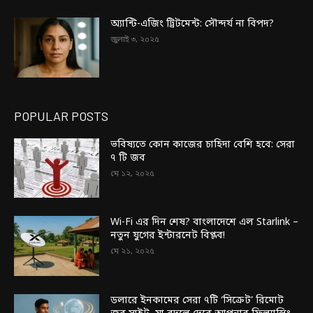
অ্যান্টি-এজিং ট্রিটমেন্ট: সৌন্দর্য না বিপদ?
জুলাই ৩, ২০২৫
POPULAR POSTS
ভবিষ্যতে কোন কাজের চাহিদা বেশি হবে: সেরা
৭ টি জব
মে ১২, ২০২৫
Wi-Fi এর দিন শেষ? বাংলাদেশে এল Starlink –
নতুন যুগের ইন্টারনেট বিপ্লব!
মে ২১, ২০২৫
ডলারে ইনকামের সেরা ৭টি ‘সিক্রেট’ রিমোট