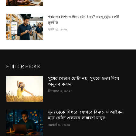
গ্রাহকের বিশ্বাস কীভাবে তৈরি হয়? সফল ব্র্যান্ডের ৫টি
মূলনীতি
জুলাই ২৫, ২০২৬
EDITOR PICKS
সুখের পেছনে ছোটা নয়, সুখকে হৃদয় দিয়ে
অনুভব করুন
ডিসেম্বর ২, ২০২৪
শূন্য থেকে শিখরে: যেভাবে বিজনেস আইকন
হয়ে ওঠেন একজন সাধারণ মানুষ
আগস্ট ৯, ২০২৫