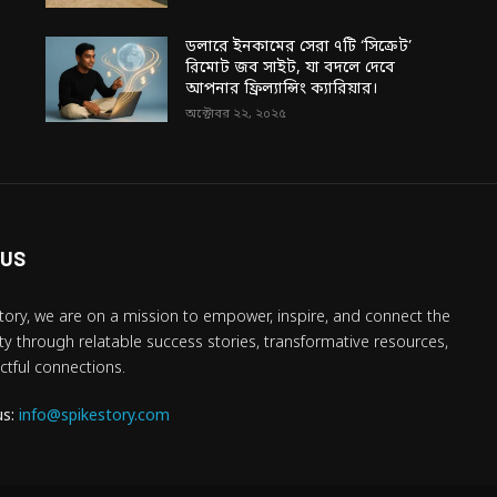
ডলারে ইনকামের সেরা ৭টি ‘সিক্রেট’
রিমোট জব সাইট, যা বদলে দেবে
আপনার ফ্রিল্যান্সিং ক্যারিয়ার।
অক্টোবর ২২, ২০২৫
 US
tory, we are on a mission to empower, inspire, and connect the
 through relatable success stories, transformative resources,
tful connections.
us:
info@spikestory.com