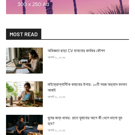
MOST READ
অভিজ্ঞতা ছাড়া CV বানানোর কার্যকর কৌশল
আগস্ট ৮, ২০২৬
মাইক্রোপ্লাস্টিক কমানোর উপায়: ১০টি সহজ অভ্যাস বদলান
আজই
আগস্ট ৮, ২০২৬
ঘুমের জন্য খাবার: রাতে ঘুমানোর আগে কী খেলে ভালো ঘুম
হবে?
আগস্ট ৮, ২০২৬