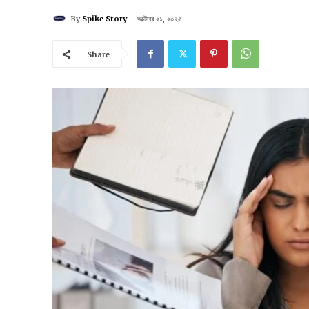
By
Spike Story
অক্টোবর ২১, ২০২৫
Share