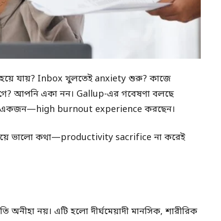
়ে যায়? Inbox খুলতেই anxiety শুরু? কাজে
াগে? আপনি একা নন। Gallup-এর গবেষণা বলছে
জনে একজন—high burnout experience করছেন।
েয়ে ভালো কথা—productivity sacrifice না করেই
 প্রতি অনীহা নয়। এটি হলো দীর্ঘমেয়াদী মানসিক, শারীরিক