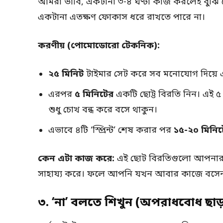
আমরা ভাবি, একটানা ৩-৪ ঘণ্টা কাজ করলেই বুঝি বে
একটানা এতক্ষণ ফোকাস ধরে রাখতে পারে না।
করণীয় (পোমোডোরো টেকনিক):
২৫ মিনিট
টাইমার সেট করে সব মনোযোগ দিয়ে
এরপর
৫ মিনিটের
একটি ছোট্ট বিরতি নিন। এই ৫ 
শুধু চোখ বন্ধ করে বসে থাকুন।
এভাবে ৪টি ‘স্প্রিন্ট’ শেষ করার পর
১৫-২০ মিনিট
কেন এটা কাজ করে:
এই ছোট বিরতিগুলো আপনার মস
সাহায্য করে। ফলে আপনি যখন আবার কাজে বসেন,
৩. ‘না’ বলতে শিখুন (অপরাধবোধ ছাড়