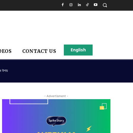
English
DEOS
CONTACT US
জ উপায়
- Advertisment -