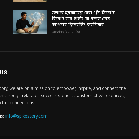
ডলারে ইনকামের সেরা ৭টি ‘সিক্রেট’
রিমোট জব সাইট, যা বদলে দেবে
আপনার ফ্রিল্যান্সিং ক্যারিয়ার।
অক্টোবর ২২, ২০২৫
 US
tory, we are on a mission to empower, inspire, and connect the
 through relatable success stories, transformative resources,
tful connections.
us:
info@spikestory.com