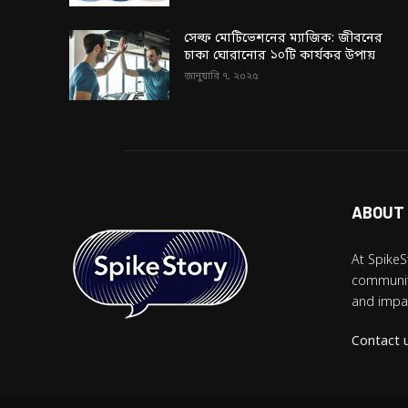
সেল্ফ মোটিভেশনের ম্যাজিক: জীবনের
চাকা ঘোরানোর ১০টি কার্যকর উপায়
জানুয়ারি ৭, ২০২৫
ABOUT
At SpikeS
community
and impac
Contact 