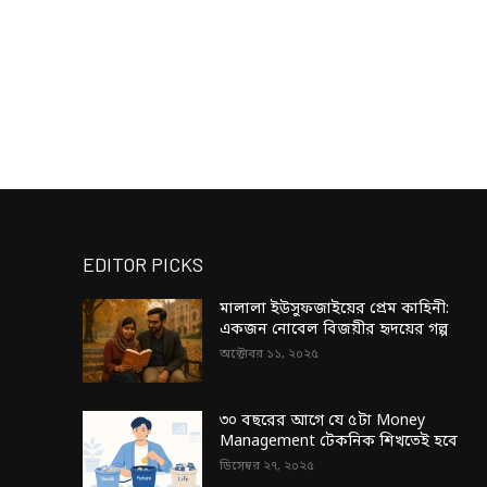
EDITOR PICKS
মালালা ইউসুফজাইয়ের প্রেম কাহিনী:
একজন নোবেল বিজয়ীর হৃদয়ের গল্প
অক্টোবর ১১, ২০২৫
৩০ বছরের আগে যে ৫টা Money
Management টেকনিক শিখতেই হবে
ডিসেম্বর ২৭, ২০২৫