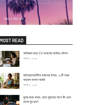
MOST READ
অভিজ্ঞতা ছাড়া CV বানানোর কার্যকর কৌশল
আগস্ট ৮, ২০২৬
মাইক্রোপ্লাস্টিক কমানোর উপায়: ১০টি সহজ
অভ্যাস বদলান আজই
আগস্ট ৮, ২০২৬
ঘুমের জন্য খাবার: রাতে ঘুমানোর আগে কী খেলে
ভালো ঘুম হবে?