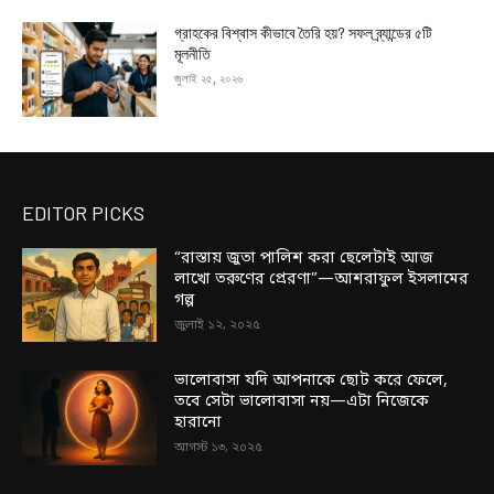
গ্রাহকের বিশ্বাস কীভাবে তৈরি হয়? সফল ব্র্যান্ডের ৫টি
মূলনীতি
জুলাই ২৫, ২০২৬
EDITOR PICKS
“রাস্তায় জুতা পালিশ করা ছেলেটাই আজ
লাখো তরুণের প্রেরণা”—আশরাফুল ইসলামের
গল্প
জুলাই ১২, ২০২৫
ভালোবাসা যদি আপনাকে ছোট করে ফেলে,
তবে সেটা ভালোবাসা নয়—এটা নিজেকে
হারানো
আগস্ট ১৩, ২০২৫