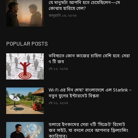
যে মানুষটা আপনি হতে চেয়েছিলেন—সে
কোথায় হারিয়ে গেল?
জানুয়ারি ১৬, ২০২৬
POPULAR POSTS
ভবিষ্যতে কোন কাজের চাহিদা বেশি হবে: সেরা
৭ টি জব
মে ১২, ২০২৫
Wi-Fi এর দিন শেষ? বাংলাদেশে এল Starlink –
নতুন যুগের ইন্টারনেট বিপ্লব!
মে ২১, ২০২৫
ডলারে ইনকামের সেরা ৭টি ‘সিক্রেট’ রিমোট
জব সাইট, যা বদলে দেবে আপনার ফ্রিল্যান্সিং
ক্যারিয়ার।