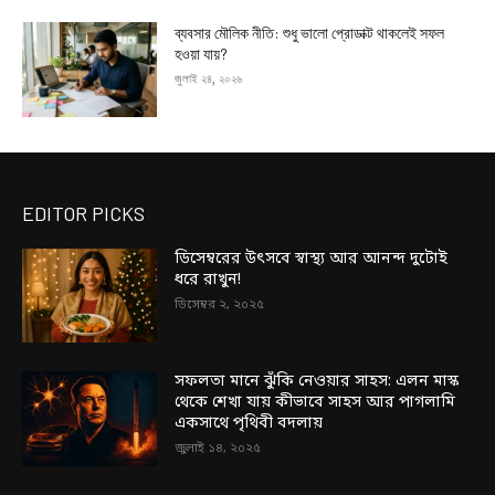
ব্যবসার মৌলিক নীতি: শুধু ভালো প্রোডাক্ট থাকলেই সফল
হওয়া যায়?
জুলাই ২৪, ২০২৬
EDITOR PICKS
ডিসেম্বরের উৎসবে স্বাস্থ্য আর আনন্দ দুটোই
ধরে রাখুন!
ডিসেম্বর ২, ২০২৫
সফলতা মানে ঝুঁকি নেওয়ার সাহস: এলন মাস্ক
থেকে শেখা যায় কীভাবে সাহস আর পাগলামি
একসাথে পৃথিবী বদলায়
জুলাই ১৪, ২০২৫