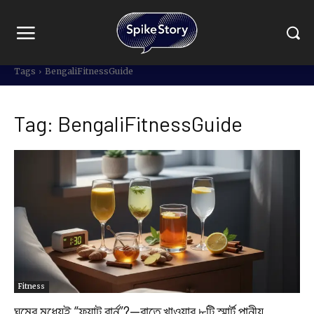
Tags
BengaliFitnessGuide
Tag:
BengaliFitnessGuide
Fitness
ঘুমের মধ্যেই “ফ্যাট বার্ন”?—রাতে খাওয়ার ৮টি স্মার্ট পানীয়