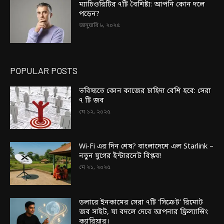
ম্যাচিওরিটির ৭টি বৈশিষ্ট্য: আপনি কোন দলে
পড়েন?
জানুয়ারি ৮, ২০২৫
POPULAR POSTS
ভবিষ্যতে কোন কাজের চাহিদা বেশি হবে: সেরা
৭ টি জব
মে ১২, ২০২৫
Wi-Fi এর দিন শেষ? বাংলাদেশে এল Starlink –
নতুন যুগের ইন্টারনেট বিপ্লব!
মে ২১, ২০২৫
ডলারে ইনকামের সেরা ৭টি ‘সিক্রেট’ রিমোট
জব সাইট, যা বদলে দেবে আপনার ফ্রিল্যান্সিং
ক্যারিয়ার।