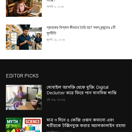
আগস্ট ৩, ২০২৬
গ্রাহকের বিশ্বাস কীভাবে তৈরি হয়? সফল ব্র্যান্ডের ৫টি
মূলনীতি
জুলাই ২৫, ২০২৬
EDITOR PICKS
মোবাইল আসক্তি থেকে মুক্তি: Digital
Declutter করে ফিরে পান মানসিক শান্তি
মে ২৬, ২০২৫
মাত্র ৩ দিনে ৫ কেজি ওজন কমানো এবং
শরীরকে টক্সিনমুক্ত করার অ্যালকালাইন রহস্য!