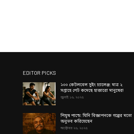
EDITOR PICKS
১০০ কেটলবেল সুইং চ্যালেঞ্জ: মাত্র ২
সপ্তাহে পেট কমেছে হাজারো মানুষের!
জুলাই ১৬, ২০২৫
পিয়ূষ পান্ডে: যিনি বিজ্ঞাপনকে গল্পের মতো
অনুভব করিয়েছেন
অক্টোবর ২৬, ২০২৫