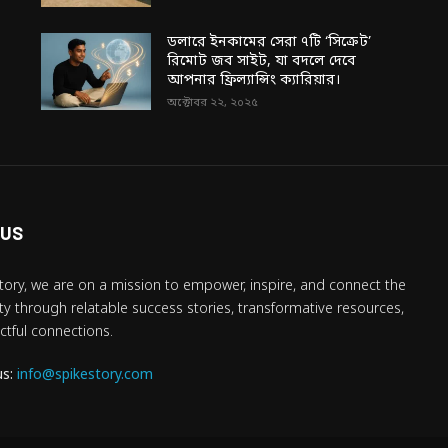
ডলারে ইনকামের সেরা ৭টি ‘সিক্রেট’
রিমোট জব সাইট, যা বদলে দেবে
আপনার ফ্রিল্যান্সিং ক্যারিয়ার।
অক্টোবর ২২, ২০২৫
 US
tory, we are on a mission to empower, inspire, and connect the
 through relatable success stories, transformative resources,
tful connections.
us:
info@spikestory.com