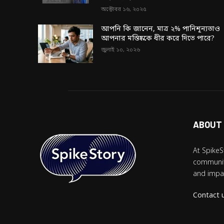
অক্টোবর ১৬, ২০২৫
আপনি কি জানেন, মাত্র ২% পানিশূন্যতাও
আপনার মস্তিষ্ককে ধীর করে দিতে পারে?
জুলাই ১০, ২০২৬
ABOUT
At SpikeS
community
and impac
Contact 