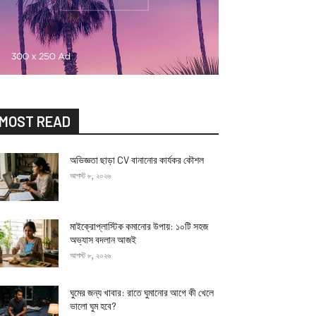
MOST READ
অভিজ্ঞতা ছাড়া CV বানানোর কার্যকর কৌশল
আগস্ট ৮, ২০২৬
মাইক্রোপ্লাস্টিক কমানোর উপায়: ১০টি সহজ
অভ্যাস বদলান আজই
আগস্ট ৮, ২০২৬
ঘুমের জন্য খাবার: রাতে ঘুমানোর আগে কী খেলে
ভালো ঘুম হবে?