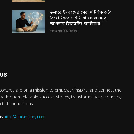
ডলারে ইনকামের সেরা ৭টি ‘সিক্রেট’
রিমোট জব সাইট, যা বদলে দেবে
আপনার ফ্রিল্যান্সিং ক্যারিয়ার।
অক্টোবর ২২, ২০২৫
 US
tory, we are on a mission to empower, inspire, and connect the
 through relatable success stories, transformative resources,
tful connections.
us:
info@spikestory.com