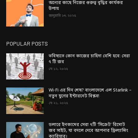
অন্যের কাছে নিজের গুরুত্ব বৃদ্ধির কার্যকর
উপায়
জানুয়ারি ১৩, ২০২৫
POPULAR POSTS
ভবিষ্যতে কোন কাজের চাহিদা বেশি হবে: সেরা
৭ টি জব
মে ১২, ২০২৫
Wi-Fi এর দিন শেষ? বাংলাদেশে এল Starlink –
নতুন যুগের ইন্টারনেট বিপ্লব!
মে ২১, ২০২৫
ডলারে ইনকামের সেরা ৭টি ‘সিক্রেট’ রিমোট
জব সাইট, যা বদলে দেবে আপনার ফ্রিল্যান্সিং
ক্যারিয়ার।