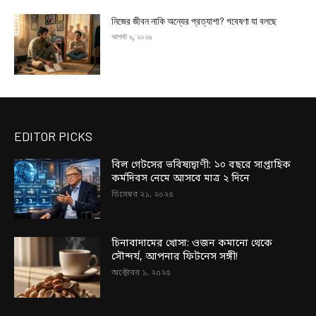
নিজের জীবন নাকি অন্যের প্রত্যাশা? গবেষণা যা বলছে
আগস্ট ৬, ২০২৬
EDITOR PICKS
বিল গেটসের ভবিষ্যদ্বাণী: ১০ বছরে সাপ্তাহিক
কর্মদিবস নেমে আসবে মাত্র ২ দিনে
ডিসেম্বর ২১, ২০২৫
চিনাবাদামের খোসা: ওজন কমানো থেকে
সৌন্দর্য, আপনার ফিটনেস সঙ্গী!
অক্টোবর ১, ২০২৫