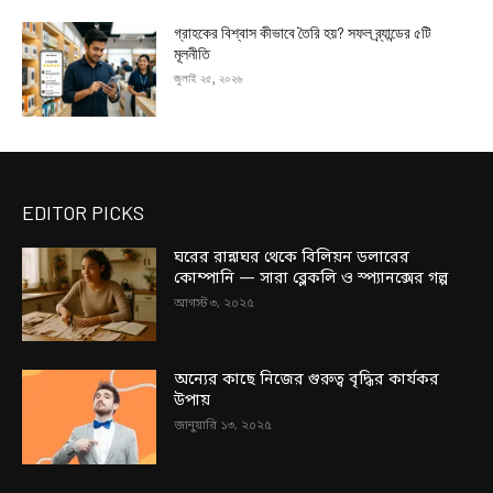
গ্রাহকের বিশ্বাস কীভাবে তৈরি হয়? সফল ব্র্যান্ডের ৫টি
মূলনীতি
জুলাই ২৫, ২০২৬
EDITOR PICKS
ঘরের রান্নাঘর থেকে বিলিয়ন ডলারের
কোম্পানি — সারা ব্লেকলি ও স্প্যানক্সের গল্প
আগস্ট ৩, ২০২৫
অন্যের কাছে নিজের গুরুত্ব বৃদ্ধির কার্যকর
উপায়
জানুয়ারি ১৩, ২০২৫