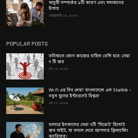
অসুখী সম্পর্কের ৯টি কারণ এবং সমাধানের
উপায়
ফেব্রুয়ারি ১৫, ২০২৫
POPULAR POSTS
ভবিষ্যতে কোন কাজের চাহিদা বেশি হবে: সেরা
৭ টি জব
মে ১২, ২০২৫
Wi-Fi এর দিন শেষ? বাংলাদেশে এল Starlink –
নতুন যুগের ইন্টারনেট বিপ্লব!
মে ২১, ২০২৫
ডলারে ইনকামের সেরা ৭টি ‘সিক্রেট’ রিমোট
জব সাইট, যা বদলে দেবে আপনার ফ্রিল্যান্সিং
ক্যারিয়ার।