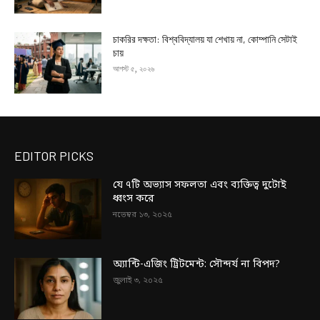
চাকরির দক্ষতা: বিশ্ববিদ্যালয় যা শেখায় না, কোম্পানি সেটাই
চায়
আগস্ট ৫, ২০২৬
EDITOR PICKS
যে ৭টি অভ্যাস সফলতা এবং ব্যক্তিত্ব দুটোই
ধ্বংস করে
নভেম্বর ১৩, ২০২৫
অ্যান্টি-এজিং ট্রিটমেন্ট: সৌন্দর্য না বিপদ?
জুলাই ৩, ২০২৫