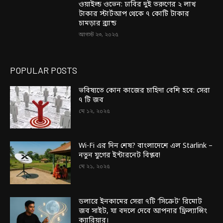
ওয়াইল্ড ওভেন: ঢাবির দুই তরুণের ২ লাখ
টাকার স্টার্টআপ থেকে ৭ কোটি টাকার
চামড়ার ব্র্যান্ড
আগস্ট ২৩, ২০২৫
POPULAR POSTS
ভবিষ্যতে কোন কাজের চাহিদা বেশি হবে: সেরা
৭ টি জব
মে ১২, ২০২৫
Wi-Fi এর দিন শেষ? বাংলাদেশে এল Starlink –
নতুন যুগের ইন্টারনেট বিপ্লব!
মে ২১, ২০২৫
ডলারে ইনকামের সেরা ৭টি ‘সিক্রেট’ রিমোট
জব সাইট, যা বদলে দেবে আপনার ফ্রিল্যান্সিং
ক্যারিয়ার।