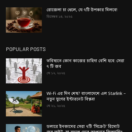
রোজেলা চা খেলে, যে ৭টি উপকার মিলবে!
ডিসেম্বর ১৪, ২০২৫
POPULAR POSTS
ভবিষ্যতে কোন কাজের চাহিদা বেশি হবে: সেরা
৭ টি জব
মে ১২, ২০২৫
Wi-Fi এর দিন শেষ? বাংলাদেশে এল Starlink –
নতুন যুগের ইন্টারনেট বিপ্লব!
মে ২১, ২০২৫
ডলারে ইনকামের সেরা ৭টি ‘সিক্রেট’ রিমোট