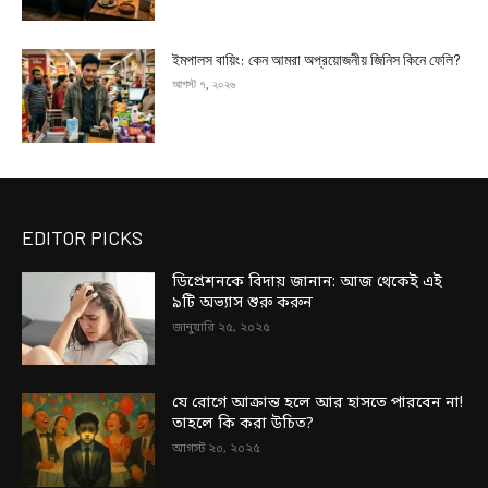
ইমপালস বায়িং: কেন আমরা অপ্রয়োজনীয় জিনিস কিনে ফেলি?
আগস্ট ৭, ২০২৬
EDITOR PICKS
ডিপ্রেশনকে বিদায় জানান: আজ থেকেই এই
৯টি অভ্যাস শুরু করুন
জানুয়ারি ২৫, ২০২৫
যে রোগে আক্রান্ত হলে আর হাসতে পারবেন না!
তাহলে কি করা উচিত?
আগস্ট ২০, ২০২৫