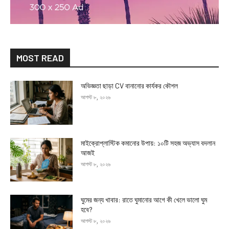
MOST READ
অভিজ্ঞতা ছাড়া CV বানানোর কার্যকর কৌশল
আগস্ট ৮, ২০২৬
মাইক্রোপ্লাস্টিক কমানোর উপায়: ১০টি সহজ অভ্যাস বদলান
আজই
আগস্ট ৮, ২০২৬
ঘুমের জন্য খাবার: রাতে ঘুমানোর আগে কী খেলে ভালো ঘুম
হবে?
আগস্ট ৮, ২০২৬