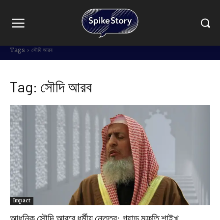
Tags
সৌদি আরব
Tag:
সৌদি আরব
Impact
আধুনিক সৌদি আরবে ধর্মীয় নেতৃত্ব: গ্র্যান্ড মুফতি শাইখ