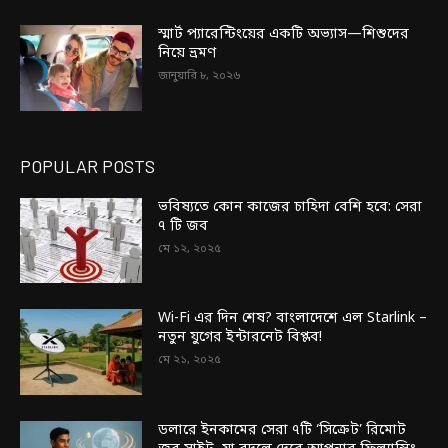
স্মার্ট প্যারেন্টিংয়ের একটি অভ্যাস—শিশুদের
নিয়ে ভ্রমণ
জানুয়ারি ৮, ২০২৬
POPULAR POSTS
ভবিষ্যতে কোন কাজের চাহিদা বেশি হবে: সেরা
৭ টি জব
মে ১২, ২০২৫
Wi-Fi এর দিন শেষ? বাংলাদেশে এল Starlink –
নতুন যুগের ইন্টারনেট বিপ্লব!
মে ২১, ২০২৫
ডলারে ইনকামের সেরা ৭টি ‘সিক্রেট’ রিমোট