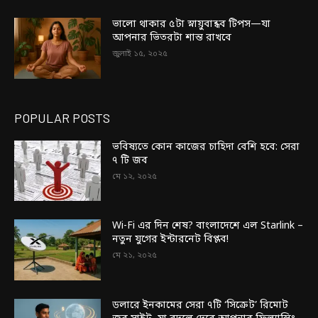
ভালো থাকার ৫টা স্নায়ুবান্ধব টিপস—যা
আপনার ভিতরটা শান্ত রাখবে
জুলাই ১৫, ২০২৫
POPULAR POSTS
ভবিষ্যতে কোন কাজের চাহিদা বেশি হবে: সেরা
৭ টি জব
মে ১২, ২০২৫
Wi-Fi এর দিন শেষ? বাংলাদেশে এল Starlink –
নতুন যুগের ইন্টারনেট বিপ্লব!
মে ২১, ২০২৫
ডলারে ইনকামের সেরা ৭টি ‘সিক্রেট’ রিমোট