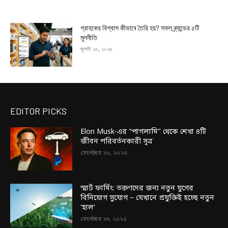
গ্রাহকের বিশ্বাস কীভাবে তৈরি হয়? সফল ব্র্যান্ডের ৫টি
মূলনীতি
জুলাই ২৫, ২০২৬
EDITOR PICKS
Elon Musk-এর “পাগলামি” থেকে শেখা ৪টি
জীবন পরিবর্তনকারী সূত্র
সেপ্টেম্বর ২০, ২০২৫
স্মার্ট ফার্মিং: তরুণদের জন্য নতুন যুগের
বিনিয়োগ সুযোগ – যেখানে প্রযুক্তিই হচ্ছে নতুন
‘হাল’
সেপ্টেম্বর ২৩, ২০২৫