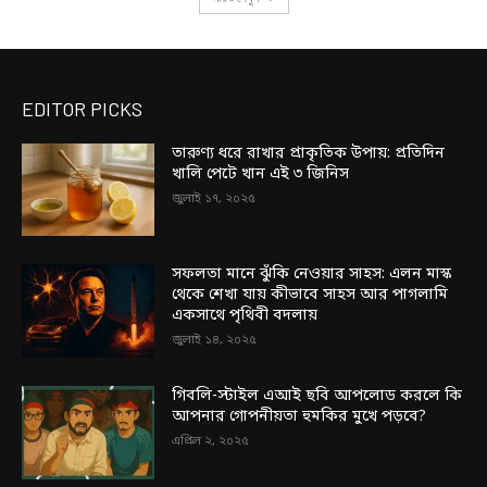
EDITOR PICKS
তারুণ্য ধরে রাখার প্রাকৃতিক উপায়: প্রতিদিন
খালি পেটে খান এই ৩ জিনিস
জুলাই ১৭, ২০২৫
সফলতা মানে ঝুঁকি নেওয়ার সাহস: এলন মাস্ক
থেকে শেখা যায় কীভাবে সাহস আর পাগলামি
একসাথে পৃথিবী বদলায়
জুলাই ১৪, ২০২৫
গিবলি-স্টাইল এআই ছবি আপলোড করলে কি
আপনার গোপনীয়তা হুমকির মুখে পড়বে?
এপ্রিল ২, ২০২৫