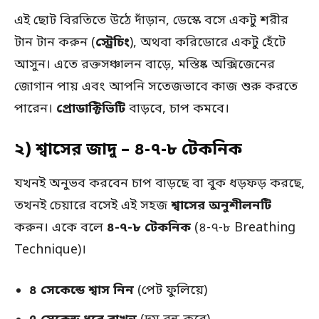
এই ছোট বিরতিতে উঠে দাঁড়ান, ডেস্কে বসে একটু শরীর
টান টান করুন (
স্ট্রেচিং
), অথবা করিডোরে একটু হেঁটে
আসুন। এতে রক্তসঞ্চালন বাড়ে, মস্তিষ্ক অক্সিজেনের
জোগান পায় এবং আপনি সতেজভাবে কাজ শুরু করতে
পারেন।
প্রোডাক্টিভিটি
বাড়বে, চাপ কমবে।
২) শ্বাসের জাদু – ৪-৭-৮ টেকনিক
যখনই অনুভব করবেন চাপ বাড়ছে বা বুক ধড়ফড় করছে,
তখনই চেয়ারে বসেই এই সহজ
শ্বাসের অনুশীলনটি
করুন। একে বলে
৪-৭-৮ টেকনিক
(৪-৭-৮ Breathing
Technique)।
৪ সেকেন্ডে শ্বাস নিন
(পেট ফুলিয়ে)