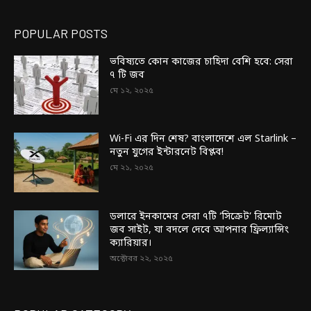
POPULAR POSTS
ভবিষ্যতে কোন কাজের চাহিদা বেশি হবে: সেরা
৭ টি জব
মে ১২, ২০২৫
Wi-Fi এর দিন শেষ? বাংলাদেশে এল Starlink –
নতুন যুগের ইন্টারনেট বিপ্লব!
মে ২১, ২০২৫
ডলারে ইনকামের সেরা ৭টি ‘সিক্রেট’ রিমোট
জব সাইট, যা বদলে দেবে আপনার ফ্রিল্যান্সিং
ক্যারিয়ার।
অক্টোবর ২২, ২০২৫