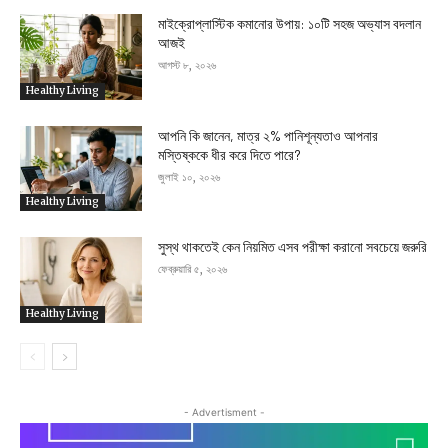
মাইক্রোপ্লাস্টিক কমানোর উপায়: ১০টি সহজ অভ্যাস বদলান
আজই
আগস্ট ৮, ২০২৬
Healthy Living
আপনি কি জানেন, মাত্র ২% পানিশূন্যতাও আপনার
মস্তিষ্ককে ধীর করে দিতে পারে?
জুলাই ১০, ২০২৬
Healthy Living
সুস্থ থাকতেই কেন নিয়মিত এসব পরীক্ষা করানো সবচেয়ে জরুরি
ফেব্রুয়ারি ৫, ২০২৬
Healthy Living
- Advertisment -