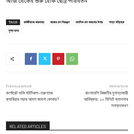
আজ থেকেই শুরু হোক ছোট্ট পরিবর্তন
TAGS
কর্মজীবনের ভারসাম্য
কাজের চাপ নিয়ন্ত্রণ
মানসিক চাপ কমানোর উপায়
শান্ত মস্তিষ্ক
সুস্থ হৃদয়
Previous article
Next article
কর্পোরেট নাকি স্টার্টআপ—তরুণদের
বাংলাদেশি বিজ্ঞানীর যুগান্তকারী
ক্যারিয়ার গড়ার আসল জায়গা কোথায়?
আবিষ্কার: ১০ মিনিটে ক্যানসার
শনাক্তকরণ
RELATED ARTICLES