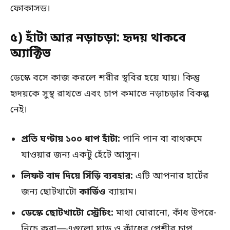
ফোকাসড।
৫) হাঁটা আর নড়াচড়া: হৃদয় থাকবে
অ্যাক্টিভ
ডেস্কে বসে কাজ করলে শরীর স্থবির হয়ে যায়। কিন্তু
হৃদয়কে সুস্থ রাখতে এবং চাপ কমাতে নড়াচড়ার বিকল্প
নেই।
প্রতি ঘণ্টায় ১০০ ধাপ হাঁটা:
পানি পান বা বাথরুমে
যাওয়ার জন্য একটু হেঁটে আসুন।
লিফট বাদ দিয়ে সিঁড়ি ব্যবহার:
এটি আপনার হার্টের
জন্য ছোটখাটো
কার্ডিও
ব্যায়াম।
ডেস্কে ছোটখাটো স্ট্রেচিং:
মাথা ঘোরানো, কাঁধ উপরে-
নিচে করা—এগুলো ঘাড় ও কাঁধের পেশীর চাপ