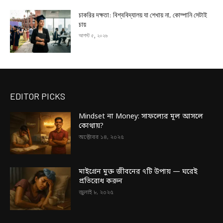
চাকরির দক্ষতা: বিশ্ববিদ্যালয় যা শেখায় না, কোম্পানি সেটাই
চায়
আগস্ট ৫, ২০২৬
EDITOR PICKS
Mindset না Money: সাফল্যের মূল আসলে
কোথায়?
অক্টোবর ১৪, ২০২৫
মাইগ্রেন মুক্ত জীবনের ৭টি উপায় — ঘরেই
প্রতিরোধ করুন
জুলাই ৮, ২০২৫