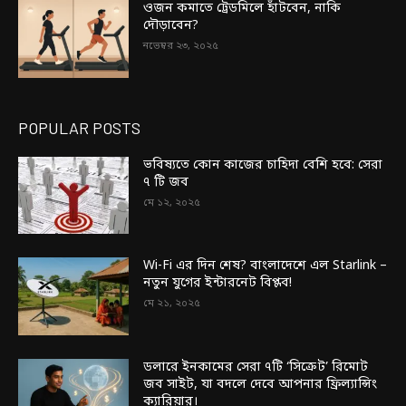
ওজন কমাতে ট্রেডমিলে হাঁটবেন, নাকি
দৌড়াবেন?
নভেম্বর ২৩, ২০২৫
POPULAR POSTS
ভবিষ্যতে কোন কাজের চাহিদা বেশি হবে: সেরা
৭ টি জব
মে ১২, ২০২৫
Wi-Fi এর দিন শেষ? বাংলাদেশে এল Starlink –
নতুন যুগের ইন্টারনেট বিপ্লব!
মে ২১, ২০২৫
ডলারে ইনকামের সেরা ৭টি ‘সিক্রেট’ রিমোট
জব সাইট, যা বদলে দেবে আপনার ফ্রিল্যান্সিং
ক্যারিয়ার।