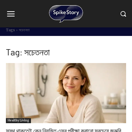
Tags
সচেতনতা
Tag:
সচেতনতা
Healthy Living
সুস্থ থাকতেই কেন নিয়মিত এসব পরীক্ষা করানো সবচেয়ে জরুরি