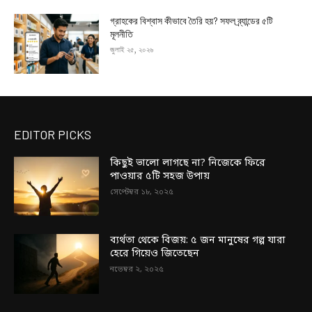
গ্রাহকের বিশ্বাস কীভাবে তৈরি হয়? সফল ব্র্যান্ডের ৫টি
মূলনীতি
জুলাই ২৫, ২০২৬
EDITOR PICKS
কিছুই ভালো লাগছে না? নিজেকে ফিরে
পাওয়ার ৫টি সহজ উপায়
সেপ্টেম্বর ১৮, ২০২৫
ব্যর্থতা থেকে বিজয়: ৫ জন মানুষের গল্প যারা
হেরে গিয়েও জিতেছেন
নভেম্বর ২, ২০২৫