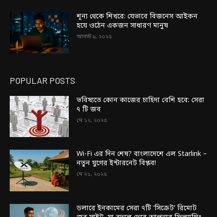
শূন্য থেকে শিখরে: যেভাবে বিজনেস আইকন
হয়ে ওঠেন একজন সাধারণ মানুষ
আগস্ট ৯, ২০২৫
POPULAR POSTS
ভবিষ্যতে কোন কাজের চাহিদা বেশি হবে: সেরা
৭ টি জব
মে ১২, ২০২৫
Wi-Fi এর দিন শেষ? বাংলাদেশে এল Starlink –
নতুন যুগের ইন্টারনেট বিপ্লব!
মে ২১, ২০২৫
ডলারে ইনকামের সেরা ৭টি ‘সিক্রেট’ রিমোট