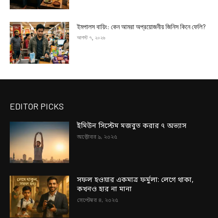
ইমপালস বায়িং: কেন আমরা অপ্রয়োজনীয় জিনিস কিনে ফেলি?
আগস্ট ৭, ২০২৬
EDITOR PICKS
ইমিউন সিস্টেম মজবুত করার ৭ অভ্যাস
অক্টোবর ৯, ২০২৫
সফল হওয়ার একমাত্র ফর্মুলা: লেগে থাকা,
কখনও হার না মানা
সেপ্টেম্বর ৪, ২০২৫