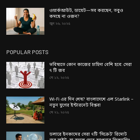
ওয়ার্কআউট, ডায়েট—সব করছেন, তবুও
কমছে না ওজন?
জুন ২৬, ২০২৫
POPULAR POSTS
ভবিষ্যতে কোন কাজের চাহিদা বেশি হবে: সেরা
৭ টি জব
মে ১২, ২০২৫
Wi-Fi এর দিন শেষ? বাংলাদেশে এল Starlink –
নতুন যুগের ইন্টারনেট বিপ্লব!
মে ২১, ২০২৫
ডলারে ইনকামের সেরা ৭টি ‘সিক্রেট’ রিমোট