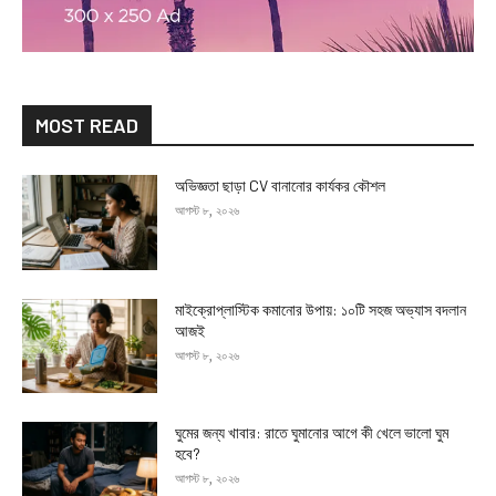
MOST READ
অভিজ্ঞতা ছাড়া CV বানানোর কার্যকর কৌশল
আগস্ট ৮, ২০২৬
মাইক্রোপ্লাস্টিক কমানোর উপায়: ১০টি সহজ অভ্যাস বদলান
আজই
আগস্ট ৮, ২০২৬
ঘুমের জন্য খাবার: রাতে ঘুমানোর আগে কী খেলে ভালো ঘুম
হবে?
আগস্ট ৮, ২০২৬