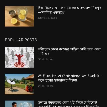
চিয়া সিড: ওজন কমানো থেকে রক্তচাপ নিয়ন্ত্রণ
—সবকিছু একসাথে
আগস্ট ১২, ২০২৫
POPULAR POSTS
ভবিষ্যতে কোন কাজের চাহিদা বেশি হবে: সেরা
৭ টি জব
মে ১২, ২০২৫
Wi-Fi এর দিন শেষ? বাংলাদেশে এল Starlink –
নতুন যুগের ইন্টারনেট বিপ্লব!
মে ২১, ২০২৫
ডলারে ইনকামের সেরা ৭টি ‘সিক্রেট’ রিমোট