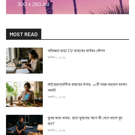
MOST READ
অভিজ্ঞতা ছাড়া CV বানানোর কার্যকর কৌশল
আগস্ট ৮, ২০২৬
মাইক্রোপ্লাস্টিক কমানোর উপায়: ১০টি সহজ অভ্যাস বদলান
আজই
আগস্ট ৮, ২০২৬
ঘুমের জন্য খাবার: রাতে ঘুমানোর আগে কী খেলে ভালো ঘুম
হবে?
আগস্ট ৮, ২০২৬