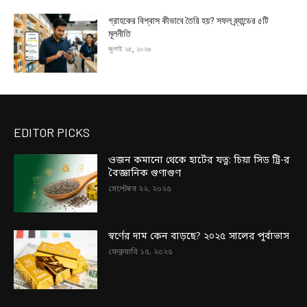
গ্রাহকের বিশ্বাস কীভাবে তৈরি হয়? সফল ব্র্যান্ডের ৫টি
মূলনীতি
জুলাই ২৫, ২০২৬
EDITOR PICKS
ওজন কমানো থেকে হার্টের যত্ন: চিয়া সিড ট্রি-র
বৈজ্ঞানিক গুণাগুণ
সেপ্টেম্বর ২২, ২০২৫
স্বর্ণের দাম কেন বাড়ছে? ২০২৫ সালের পূর্বাভাস
ফেব্রুয়ারি ১৫, ২০২৫