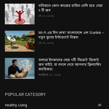
ভবিষ্যতে কোন কাজের চাহিদা বেশি হবে: সেরা
৭ টি জব
মে ১২, ২০২৫
Wi-Fi এর দিন শেষ? বাংলাদেশে এল Starlink –
নতুন যুগের ইন্টারনেট বিপ্লব!
মে ২১, ২০২৫
ডলারে ইনকামের সেরা ৭টি ‘সিক্রেট’ রিমোট
জব সাইট, যা বদলে দেবে আপনার ফ্রিল্যান্সিং
ক্যারিয়ার।
অক্টোবর ২২, ২০২৫
POPULAR CATEGORY
Healthy Living
41