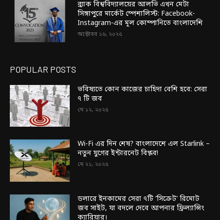
ব্র্যাক বিশ্ববিদ্যালয়ের আলভি এখন মেটা
সিঙ্গাপুরে মার্কেট স্পেশালিস্ট: Facebook-
Instagram-এর মূল কোম্পানিতে বাংলাদেশি
অক্টোবর ১৬, ২০২৫
POPULAR POSTS
ভবিষ্যতে কোন কাজের চাহিদা বেশি হবে: সেরা
৭ টি জব
মে ১২, ২০২৫
Wi-Fi এর দিন শেষ? বাংলাদেশে এল Starlink –
নতুন যুগের ইন্টারনেট বিপ্লব!
মে ২১, ২০২৫
ডলারে ইনকামের সেরা ৭টি ‘সিক্রেট’ রিমোট
জব সাইট, যা বদলে দেবে আপনার ফ্রিল্যান্সিং
ক্যারিয়ার।