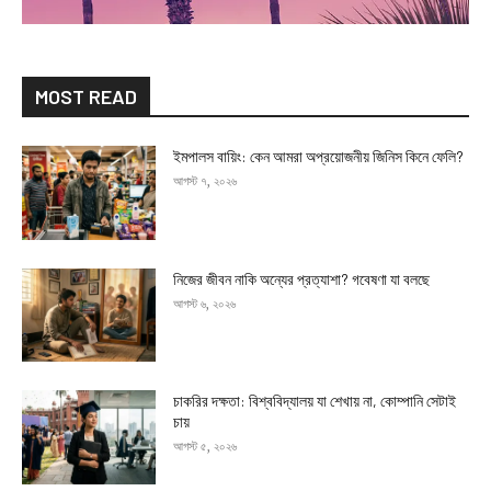
MOST READ
ইমপালস বায়িং: কেন আমরা অপ্রয়োজনীয় জিনিস কিনে ফেলি?
আগস্ট ৭, ২০২৬
নিজের জীবন নাকি অন্যের প্রত্যাশা? গবেষণা যা বলছে
আগস্ট ৬, ২০২৬
চাকরির দক্ষতা: বিশ্ববিদ্যালয় যা শেখায় না, কোম্পানি সেটাই
চায়
আগস্ট ৫, ২০২৬