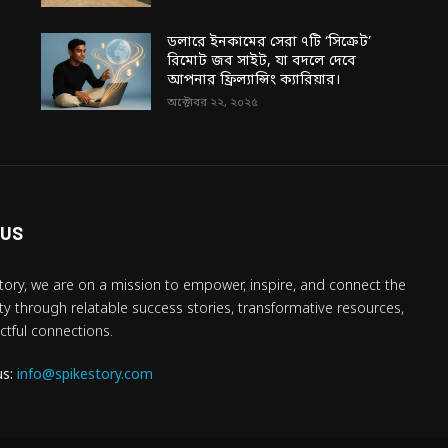
ডলারে ইনকামের সেরা ৭টি ‘সিক্রেট’
রিমোট জব সাইট, যা বদলে দেবে
আপনার ফ্রিল্যান্সিং ক্যারিয়ার।
অক্টোবর ২২, ২০২৫
 US
tory, we are on a mission to empower, inspire, and connect the
 through relatable success stories, transformative resources,
tful connections.
us:
info@spikestory.com