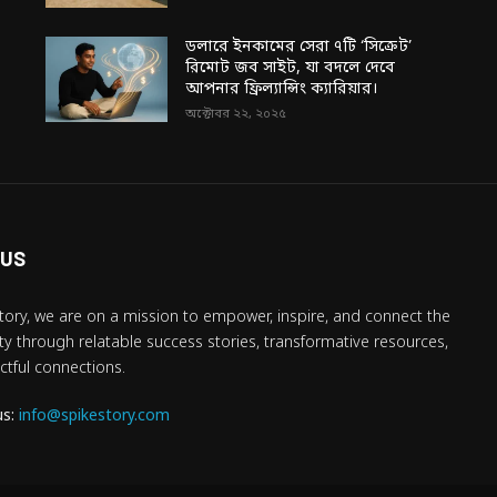
ডলারে ইনকামের সেরা ৭টি ‘সিক্রেট’
রিমোট জব সাইট, যা বদলে দেবে
আপনার ফ্রিল্যান্সিং ক্যারিয়ার।
অক্টোবর ২২, ২০২৫
 US
tory, we are on a mission to empower, inspire, and connect the
 through relatable success stories, transformative resources,
tful connections.
us:
info@spikestory.com