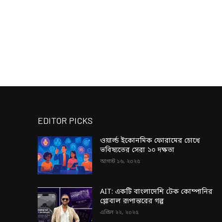
EDITOR PICKS
ওয়ার্ল্ড ইকোনমিক ফোরামের চোখে
ভবিষ্যতের সেরা ১০ দক্ষতা
আগস্ট ১৬, ২০২৫
AIT: একটি বাংলাদেশি টেক কোম্পানির
গ্লোবাল রূপান্তরের গল্প
এপ্রিল ২২, ২০২৫