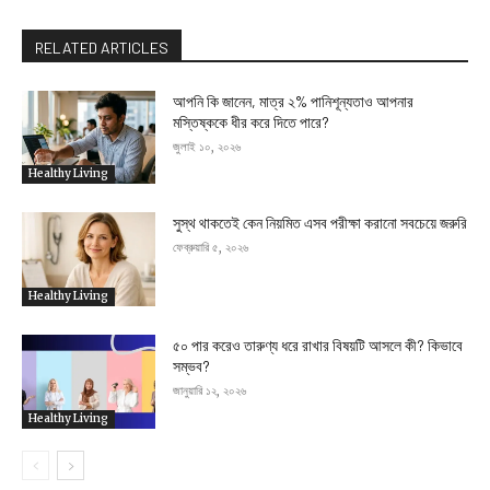
RELATED ARTICLES
আপনি কি জানেন, মাত্র ২% পানিশূন্যতাও আপনার
মস্তিষ্ককে ধীর করে দিতে পারে?
জুলাই ১০, ২০২৬
Healthy Living
সুস্থ থাকতেই কেন নিয়মিত এসব পরীক্ষা করানো সবচেয়ে জরুরি
ফেব্রুয়ারি ৫, ২০২৬
Healthy Living
৫০ পার করেও তারুণ্য ধরে রাখার বিষয়টি আসলে কী? কিভাবে
সম্ভব?
জানুয়ারি ১২, ২০২৬
Healthy Living