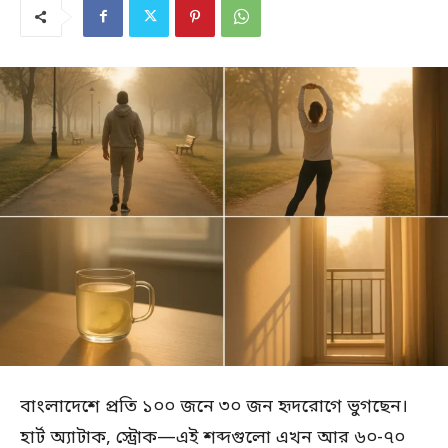
বাংলাদেশে প্রতি ১০০ জনে ৩০ জন হৃদরোগে ভুগছেন।
হার্ট অ্যাটাক, স্ট্রোক—এই শব্দগুলো এখন আর ৬০-৭০