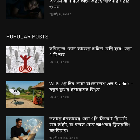
অভ্যাস যা নীরবে ধ্বংস করছে আপনার শরীর
ও মন
জুলাই ২, ২০২৫
POPULAR POSTS
ভবিষ্যতে কোন কাজের চাহিদা বেশি হবে: সেরা
৭ টি জব
মে ১২, ২০২৫
Wi-Fi এর দিন শেষ? বাংলাদেশে এল Starlink –
নতুন যুগের ইন্টারনেট বিপ্লব!
মে ২১, ২০২৫
ডলারে ইনকামের সেরা ৭টি ‘সিক্রেট’ রিমোট
জব সাইট, যা বদলে দেবে আপনার ফ্রিল্যান্সিং
ক্যারিয়ার।
অক্টোবর ২২, ২০২৫