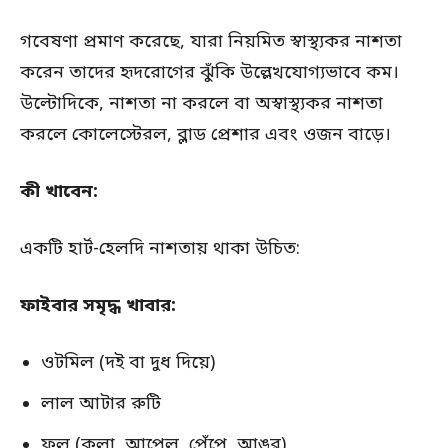
গবেষণা প্রমাণ করেছে, যারা নিয়মিত স্বাস্থ্যকর নাশতা
করেন তাদের হৃদরোগের ঝুঁকি উল্লেখযোগ্যভাবে কম।
উল্টোদিকে, নাশতা না করলে বা অস্বাস্থ্যকর নাশতা
করলে কোলেস্টেরল, ব্লাড প্রেশার এবং ওজন বাড়ে।
কী খাবেন:
একটি হার্ট-হেলদি নাশতায় থাকা উচিত:
ফাইবার সমৃদ্ধ খাবার:
ওটমিল (দই বা দুধ দিয়ে)
লাল আটার রুটি
ফল (কলা, আপেল, পেঁপে, আঙুর)