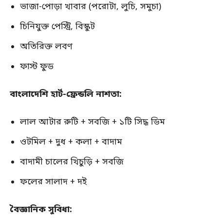
ভাজা-পোড়া খাবার (পরোটা, লুচি, সমুচা)
চিনিযুক্ত পেস্ট্রি, বিস্কুট
অতিরিক্ত লবণ
ফাস্ট ফুড
বাংলাদেশি হার্ট-ফ্রেন্ডলি নাশতা:
লাল আটার রুটি + সবজি + ১টি সিদ্ধ ডিম
ওটমিল + দুধ + কলা + বাদাম
বাদামী চালের খিচুড়ি + সবজি
ফলের সালাদ + দই
বৈজ্ঞানিক সুবিধা: