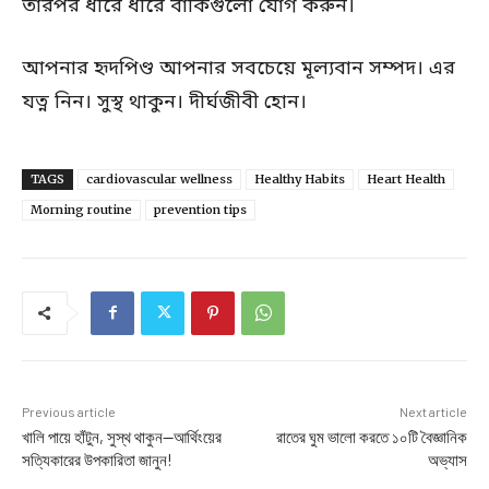
তারপর ধীরে ধীরে বাকিগুলো যোগ করুন।
আপনার হৃদপিণ্ড আপনার সবচেয়ে মূল্যবান সম্পদ। এর
যত্ন নিন। সুস্থ থাকুন। দীর্ঘজীবী হোন।
TAGS
cardiovascular wellness
Healthy Habits
Heart Health
Morning routine
prevention tips
Previous article
Next article
খালি পায়ে হাঁটুন, সুস্থ থাকুন—আর্থিংয়ের
রাতের ঘুম ভালো করতে ১০টি বৈজ্ঞানিক
সত্যিকারের উপকারিতা জানুন!
অভ্যাস