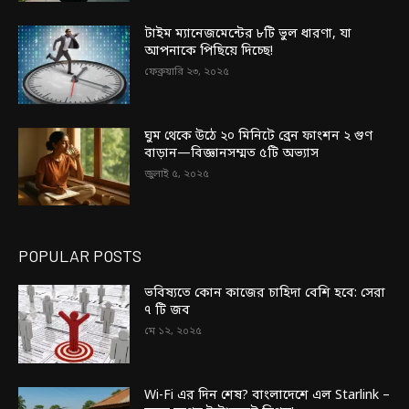
টাইম ম্যানেজমেন্টের ৮টি ভুল ধারণা, যা
আপনাকে পিছিয়ে দিচ্ছে!
ফেব্রুয়ারি ২৩, ২০২৫
ঘুম থেকে উঠে ২০ মিনিটে ব্রেন ফাংশন ২ গুণ
বাড়ান—বিজ্ঞানসম্মত ৫টি অভ্যাস
জুলাই ৫, ২০২৫
POPULAR POSTS
ভবিষ্যতে কোন কাজের চাহিদা বেশি হবে: সেরা
৭ টি জব
মে ১২, ২০২৫
Wi-Fi এর দিন শেষ? বাংলাদেশে এল Starlink –