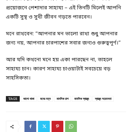
প্রয়োজনে পেশাদার সাহায্য – এই তিনটি মিলেই আপনি
একটি সুস্থ ও সুখী জীবন গড়তে পারবেন।
মনে রাখবেন: “আপনার মন ভালো রাখা শুধু আপনার
জন্য নয়, আপনার চারপাশের সবার জন্যও গুরুত্বপূর্ণ।”
আর যদি কখনো মনে হয় একা পারছেন না, তাহলে
সাহায্য চান। কারণ সাহায্য চাওয়াটাই সবচেয়ে বড়
সাহসিকতা।
TAGS
ভালো থাকা
মনের যত্ন
মানসিক চাপ
মানসিক স্বাস্থ্য
স্বাস্থ্য সচেতনতা