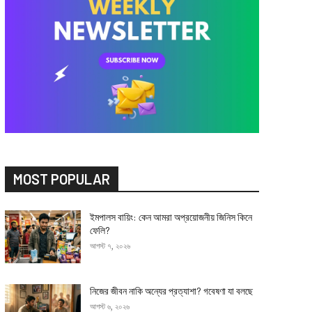
MOST POPULAR
ইমপালস বায়িং: কেন আমরা অপ্রয়োজনীয় জিনিস কিনে
ফেলি?
আগস্ট ৭, ২০২৬
নিজের জীবন নাকি অন্যের প্রত্যাশা? গবেষণা যা বলছে
আগস্ট ৬, ২০২৬