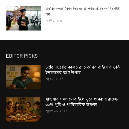
চাকরির দক্ষতা: বিশ্ববিদ্যালয় যা শেখায় না, কোম্পানি সেটাই
চায়
আগস্ট ৫, ২০২৬
EDITOR PICKS
Side Hustle কালচার: চাকরির বাইরে বাড়তি
ইনকামের স্মার্ট উপায়
মে ২৫, ২০২৫
খাওয়ার সময় মোবাইলে ডুবে থাকা: হারাচ্ছেন
৩০% পুষ্টি ও পারিবারিক উষ্ণতা
জুলাই ৩০, ২০২৫