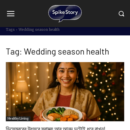
Tags
Wedding season health
Tag:
Wedding season health
Healthy Living
ডিসেম্বরের উৎসবে স্বাস্থ্য আর আনন্দ দুটোই ধরে রাখুন!