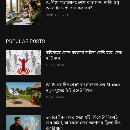
AI দিয়ে পড়াশোনা: শেখা বাড়াবেন, নাকি শুধু
অ্যাসাইনমেন্ট শেষ করবেন?
জুলাই ১২, ২০২৬
POPULAR POSTS
ভবিষ্যতে কোন কাজের চাহিদা বেশি হবে: সেরা
৭ টি জব
মে ১২, ২০২৫
Wi-Fi এর দিন শেষ? বাংলাদেশে এল Starlink –
নতুন যুগের ইন্টারনেট বিপ্লব!
মে ২১, ২০২৫
ডলারে ইনকামের সেরা ৭টি ‘সিক্রেট’ রিমোট
জব সাইট, যা বদলে দেবে আপনার ফ্রিল্যান্সিং
ক্যারিয়ার।