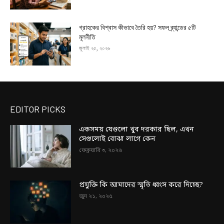
গ্রাহকের বিশ্বাস কীভাবে তৈরি হয়? সফল ব্র্যান্ডের ৫টি
মূলনীতি
জুলাই ২৫, ২০২৬
EDITOR PICKS
একসময় যেগুলো খুব দরকার ছিল, এখন
সেগুলোই বোঝা লাগে কেন
ফেব্রুয়ারি ৩, ২০২৬
প্রযুক্তি কি আমাদের স্মৃতি ধ্বংস করে দিচ্ছে?
জুন ২১, ২০২৫