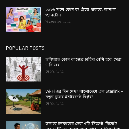
২০২৬ সালে কোন রং ট্রেন্ডে থাকবে, জানাল
প্যানটোন
ডিসেম্বর ১৭, ২০২৫
POPULAR POSTS
ভবিষ্যতে কোন কাজের চাহিদা বেশি হবে: সেরা
৭ টি জব
মে ১২, ২০২৫
Wi-Fi এর দিন শেষ? বাংলাদেশে এল Starlink –
নতুন যুগের ইন্টারনেট বিপ্লব!
মে ২১, ২০২৫
ডলারে ইনকামের সেরা ৭টি ‘সিক্রেট’ রিমোট