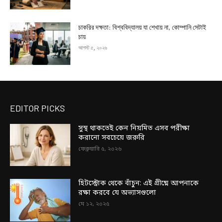
চাকরির দক্ষতা: বিশ্ববিদ্যালয় যা শেখায় না, কোম্পানি সেটাই
চায়
আগস্ট ৫, ২০২৬
EDITOR PICKS
সুস্থ থাকতেই কেন নিয়মিত এসব পরীক্ষা
করানো সবচেয়ে জরুরি
ফেব্রুয়ারি ৫, ২০২৬
হিটস্ট্রোক থেকে বাঁচুন: এই গ্রীষ্মে আপনাকে
রক্ষা করবে যে অভ্যাসগুলো
মে ১২, ২০২৫