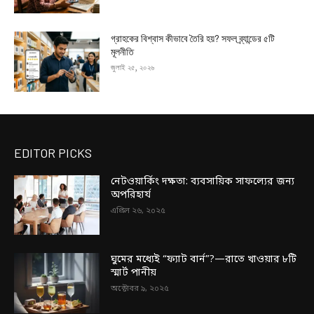
গ্রাহকের বিশ্বাস কীভাবে তৈরি হয়? সফল ব্র্যান্ডের ৫টি
মূলনীতি
জুলাই ২৫, ২০২৬
EDITOR PICKS
নেটওয়ার্কিং দক্ষতা: ব্যবসায়িক সাফল্যের জন্য
অপরিহার্য
এপ্রিল ২৬, ২০২৫
ঘুমের মধ্যেই “ফ্যাট বার্ন”?—রাতে খাওয়ার ৮টি
স্মার্ট পানীয়
অক্টোবর ৯, ২০২৫