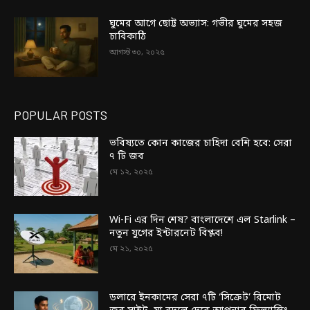
ঘুমের আগে ছোট্ট অভ্যাস: গভীর ঘুমের সহজ
চাবিকাঠি
আগস্ট ৩০, ২০২৫
POPULAR POSTS
ভবিষ্যতে কোন কাজের চাহিদা বেশি হবে: সেরা
৭ টি জব
মে ১২, ২০২৫
Wi-Fi এর দিন শেষ? বাংলাদেশে এল Starlink –
নতুন যুগের ইন্টারনেট বিপ্লব!
মে ২১, ২০২৫
ডলারে ইনকামের সেরা ৭টি ‘সিক্রেট’ রিমোট