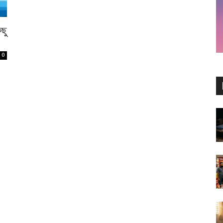
িছু
0