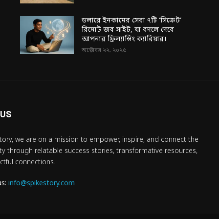
ডলারে ইনকামের সেরা ৭টি ‘সিক্রেট’
রিমোট জব সাইট, যা বদলে দেবে
আপনার ফ্রিল্যান্সিং ক্যারিয়ার।
অক্টোবর ২২, ২০২৫
 US
tory, we are on a mission to empower, inspire, and connect the
 through relatable success stories, transformative resources,
tful connections.
us:
info@spikestory.com