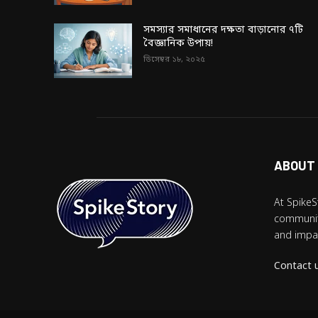
সমস্যার সমাধানের দক্ষতা বাড়ানোর ৭টি
বৈজ্ঞানিক উপায়!
ডিসেম্বর ১৮, ২০২৫
ABOUT
At SpikeS
community
and impac
Contact 