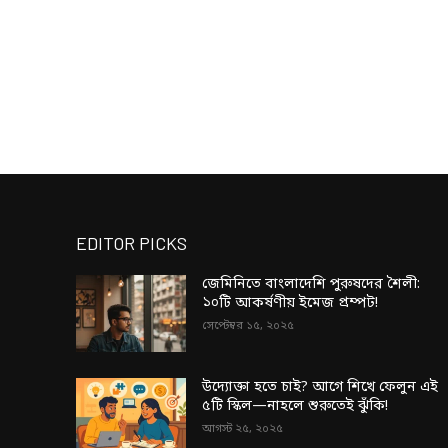
EDITOR PICKS
জেমিনিতে বাংলাদেশি পুরুষদের শৈলী:
১০টি আকর্ষণীয় ইমেজ প্রম্পট!
সেপ্টেম্বর ১৫, ২০২৫
উদ্যোক্তা হতে চাই? আগে শিখে ফেলুন এই
৫টি স্কিল—নাহলে শুরুতেই ঝুঁকি!
আগস্ট ২৫, ২০২৫