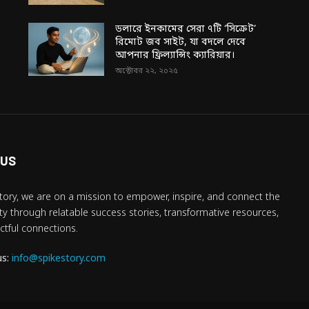
ডলারে ইনকামের সেরা ৭টি ‘সিক্রেট’
রিমোট জব সাইট, যা বদলে দেবে
আপনার ফ্রিল্যান্সিং ক্যারিয়ার।
অক্টোবর ২২, ২০২৫
 US
tory, we are on a mission to empower, inspire, and connect the
 through relatable success stories, transformative resources,
tful connections.
us:
info@spikestory.com