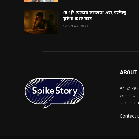
যে ৭টি অভ্যাস সফলতা এবং ব্যক্তিত্ব
দুটোই ধ্বংস করে
নভেম্বর ১৩, ২০২৫
ABOUT
At SpikeS
community
and impac
Contact 