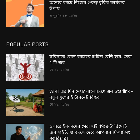
অন্যের কাছে নিজের গুরুত্ব বৃদ্ধির কার্যকর
উপায়
জানুয়ারি ১৩, ২০২৫
POPULAR POSTS
ভবিষ্যতে কোন কাজের চাহিদা বেশি হবে: সেরা
৭ টি জব
মে ১২, ২০২৫
Wi-Fi এর দিন শেষ? বাংলাদেশে এল Starlink –
নতুন যুগের ইন্টারনেট বিপ্লব!
মে ২১, ২০২৫
ডলারে ইনকামের সেরা ৭টি ‘সিক্রেট’ রিমোট
জব সাইট, যা বদলে দেবে আপনার ফ্রিল্যান্সিং
ক্যারিয়ার।