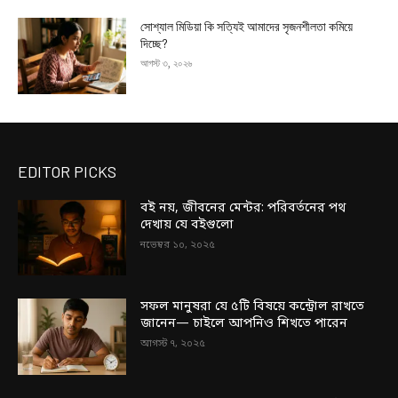
সোশ্যাল মিডিয়া কি সত্যিই আমাদের সৃজনশীলতা কমিয়ে
দিচ্ছে?
আগস্ট ৩, ২০২৬
EDITOR PICKS
বই নয়, জীবনের মেন্টর: পরিবর্তনের পথ
দেখায় যে বইগুলো
নভেম্বর ১০, ২০২৫
সফল মানুষরা যে ৫টি বিষয়ে কন্ট্রোল রাখতে
জানেন— চাইলে আপনিও শিখতে পারেন
আগস্ট ৭, ২০২৫