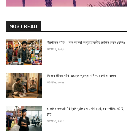
MOST READ
ইমপালস বায়িং: কেন আমরা অপ্রয়োজনীয় জিনিস কিনে ফেলি?
আগস্ট ৭, ২০২৬
নিজের জীবন নাকি অন্যের প্রত্যাশা? গবেষণা যা বলছে
আগস্ট ৬, ২০২৬
চাকরির দক্ষতা: বিশ্ববিদ্যালয় যা শেখায় না, কোম্পানি সেটাই
চায়
আগস্ট ৫, ২০২৬