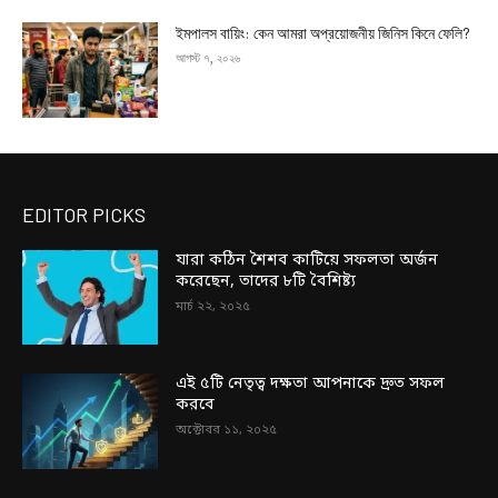
ইমপালস বায়িং: কেন আমরা অপ্রয়োজনীয় জিনিস কিনে ফেলি?
আগস্ট ৭, ২০২৬
EDITOR PICKS
যারা কঠিন শৈশব কাটিয়ে সফলতা অর্জন
করেছেন, তাদের ৮টি বৈশিষ্ট্য
মার্চ ২২, ২০২৫
এই ৫টি নেতৃত্ব দক্ষতা আপনাকে দ্রুত সফল
করবে
অক্টোবর ১১, ২০২৫