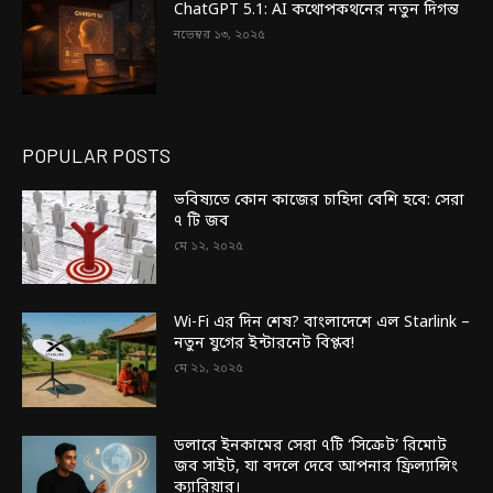
ChatGPT 5.1: AI কথোপকথনের নতুন দিগন্ত
নভেম্বর ১৩, ২০২৫
POPULAR POSTS
ভবিষ্যতে কোন কাজের চাহিদা বেশি হবে: সেরা
৭ টি জব
মে ১২, ২০২৫
Wi-Fi এর দিন শেষ? বাংলাদেশে এল Starlink –
নতুন যুগের ইন্টারনেট বিপ্লব!
মে ২১, ২০২৫
ডলারে ইনকামের সেরা ৭টি ‘সিক্রেট’ রিমোট
জব সাইট, যা বদলে দেবে আপনার ফ্রিল্যান্সিং
ক্যারিয়ার।