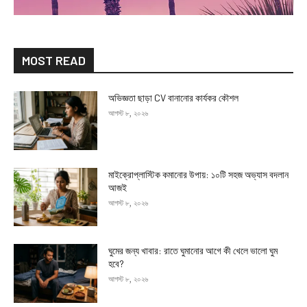
MOST READ
অভিজ্ঞতা ছাড়া CV বানানোর কার্যকর কৌশল
আগস্ট ৮, ২০২৬
মাইক্রোপ্লাস্টিক কমানোর উপায়: ১০টি সহজ অভ্যাস বদলান
আজই
আগস্ট ৮, ২০২৬
ঘুমের জন্য খাবার: রাতে ঘুমানোর আগে কী খেলে ভালো ঘুম
হবে?
আগস্ট ৮, ২০২৬