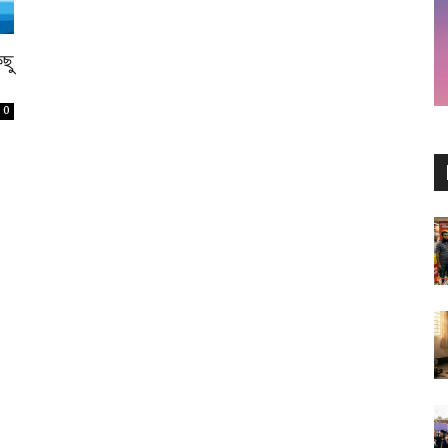
িছু
0