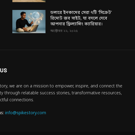
ডলারে ইনকামের সেরা ৭টি ‘সিক্রেট’
রিমোট জব সাইট, যা বদলে দেবে
আপনার ফ্রিল্যান্সিং ক্যারিয়ার।
অক্টোবর ২২, ২০২৫
 US
tory, we are on a mission to empower, inspire, and connect the
 through relatable success stories, transformative resources,
tful connections.
us:
info@spikestory.com