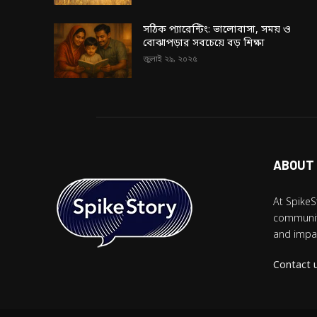
সঠিক প্যারেন্টিং: ভালোবাসা, সময় ও
বোঝাপড়ার সবচেয়ে বড় শিক্ষা
জুলাই ২৯, ২০২৫
ABOUT
At SpikeS
community
and impac
Contact 