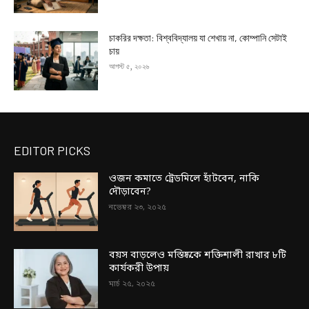
চাকরির দক্ষতা: বিশ্ববিদ্যালয় যা শেখায় না, কোম্পানি সেটাই
চায়
আগস্ট ৫, ২০২৬
EDITOR PICKS
ওজন কমাতে ট্রেডমিলে হাঁটবেন, নাকি
দৌড়াবেন?
নভেম্বর ২৩, ২০২৫
বয়স বাড়লেও মস্তিষ্ককে শক্তিশালী রাখার ৮টি
কার্যকরী উপায়
মার্চ ২৫, ২০২৫