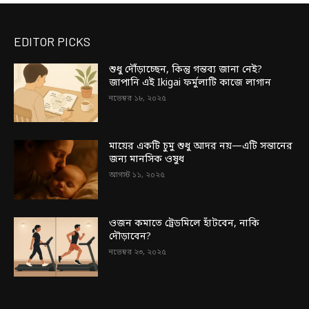
EDITOR PICKS
শুধু দৌঁড়াচ্ছেন, কিন্তু গন্তব্য জানা নেই?
জাপানি এই Ikigai ফর্মুলাটি কাজে লাগান
নভেম্বর ১৮, ২০২৫
মায়ের একটি চুমু শুধু আদর নয়—এটি সন্তানের
জন্য মানসিক ওষুধ
আগস্ট ১১, ২০২৫
ওজন কমাতে ট্রেডমিলে হাঁটবেন, নাকি
দৌড়াবেন?
নভেম্বর ২৩, ২০২৫