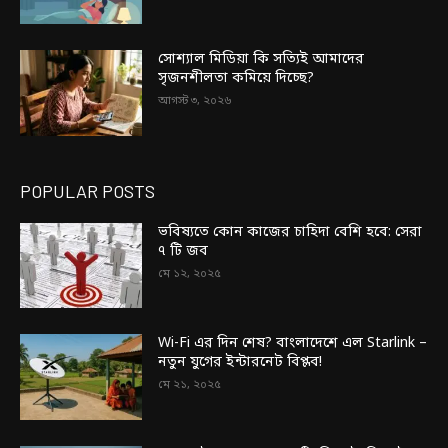
সোশ্যাল মিডিয়া কি সত্যিই আমাদের
সৃজনশীলতা কমিয়ে দিচ্ছে?
আগস্ট ৩, ২০২৬
POPULAR POSTS
ভবিষ্যতে কোন কাজের চাহিদা বেশি হবে: সেরা
৭ টি জব
মে ১২, ২০২৫
Wi-Fi এর দিন শেষ? বাংলাদেশে এল Starlink –
নতুন যুগের ইন্টারনেট বিপ্লব!
মে ২১, ২০২৫