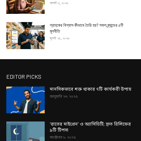
আগস্ট ৩, ২০২৬
গ্রাহকের বিশ্বাস কীভাবে তৈরি হয়? সফল ব্র্যান্ডের ৫টি
মূলনীতি
জুলাই ২৫, ২০২৬
EDITOR PICKS
মানসিকভাবে শক্ত থাকার ৭টি কার্যকরী উপায়
জানুয়ারি ২৩, ২০২৫
‘রাতের মাইগ্রেন’ ও অ্যাসিডিটি; দ্রুত রিলিফের
৯টি টিপস!
অক্টোবর ৮, ২০২৫