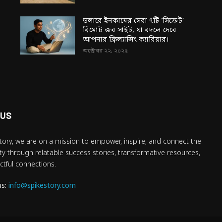
ডলারে ইনকামের সেরা ৭টি ‘সিক্রেট’
রিমোট জব সাইট, যা বদলে দেবে
আপনার ফ্রিল্যান্সিং ক্যারিয়ার।
অক্টোবর ২২, ২০২৫
 US
tory, we are on a mission to empower, inspire, and connect the
 through relatable success stories, transformative resources,
tful connections.
us:
info@spikestory.com