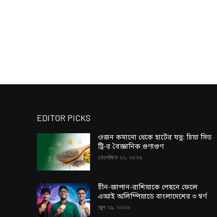
EDITOR PICKS
ওজন কমানো থেকে হার্টের যত্ন: চিয়া সিড
ট্রি-র বৈজ্ঞানিক গুণাগুণ
সেপ্টেম্বর ২২, ২০২৫
চীন-জাপান-রাশিয়াকে পেছনে ফেলে
এআই অলিম্পিয়াডে বাংলাদেশের ৩ স্বর্ণ
জুন ২৯, ২০২৬