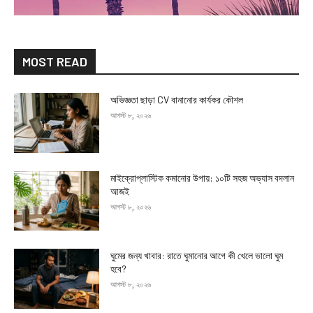
MOST READ
অভিজ্ঞতা ছাড়া CV বানানোর কার্যকর কৌশল
আগস্ট ৮, ২০২৬
মাইক্রোপ্লাস্টিক কমানোর উপায়: ১০টি সহজ অভ্যাস বদলান
আজই
আগস্ট ৮, ২০২৬
ঘুমের জন্য খাবার: রাতে ঘুমানোর আগে কী খেলে ভালো ঘুম
হবে?
আগস্ট ৮, ২০২৬