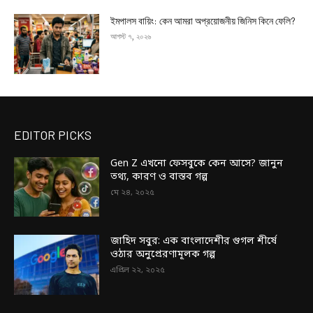
ইমপালস বায়িং: কেন আমরা অপ্রয়োজনীয় জিনিস কিনে ফেলি?
আগস্ট ৭, ২০২৬
EDITOR PICKS
Gen Z এখনো ফেসবুকে কেন আসে? জানুন
তথ্য, কারণ ও বাস্তব গল্প
মে ২৪, ২০২৫
জাহিদ সবুর: এক বাংলাদেশীর গুগল শীর্ষে
ওঠার অনুপ্রেরণামূলক গল্প
এপ্রিল ২২, ২০২৫