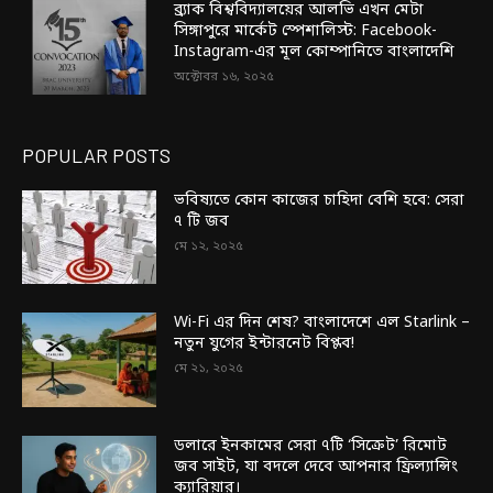
ব্র্যাক বিশ্ববিদ্যালয়ের আলভি এখন মেটা
সিঙ্গাপুরে মার্কেট স্পেশালিস্ট: Facebook-
Instagram-এর মূল কোম্পানিতে বাংলাদেশি
অক্টোবর ১৬, ২০২৫
POPULAR POSTS
ভবিষ্যতে কোন কাজের চাহিদা বেশি হবে: সেরা
৭ টি জব
মে ১২, ২০২৫
Wi-Fi এর দিন শেষ? বাংলাদেশে এল Starlink –
নতুন যুগের ইন্টারনেট বিপ্লব!
মে ২১, ২০২৫
ডলারে ইনকামের সেরা ৭টি ‘সিক্রেট’ রিমোট
জব সাইট, যা বদলে দেবে আপনার ফ্রিল্যান্সিং
ক্যারিয়ার।