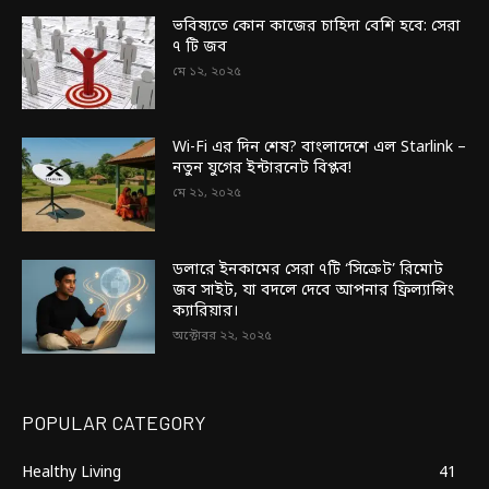
ভবিষ্যতে কোন কাজের চাহিদা বেশি হবে: সেরা
৭ টি জব
মে ১২, ২০২৫
Wi-Fi এর দিন শেষ? বাংলাদেশে এল Starlink –
নতুন যুগের ইন্টারনেট বিপ্লব!
মে ২১, ২০২৫
ডলারে ইনকামের সেরা ৭টি ‘সিক্রেট’ রিমোট
জব সাইট, যা বদলে দেবে আপনার ফ্রিল্যান্সিং
ক্যারিয়ার।
অক্টোবর ২২, ২০২৫
POPULAR CATEGORY
Healthy Living
41