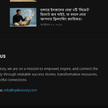
ডলারে ইনকামের সেরা ৭টি ‘সিক্রেট’
রিমোট জব সাইট, যা বদলে দেবে
আপনার ফ্রিল্যান্সিং ক্যারিয়ার।
অক্টোবর ২২, ২০২৫
 US
tory, we are on a mission to empower, inspire, and connect the
 through relatable success stories, transformative resources,
tful connections.
us:
info@spikestory.com